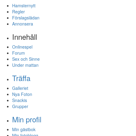
Hamsternytt
Regler
Förslagslådan
Annonsera
Innehåll
Onlinespel
Forum
Sex och Sinne
Under mattan
Träffa
Galleriet
Nya Foton
Snackis
Grupper
Min profil
Min gästbok
Min fotoblogg