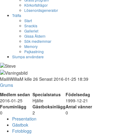
Körkortsfrågor
Lösenordsgenerator
Träffa
Start
Snackis
Galleriet
Gissa Åldern
Sök medlemmar
Memory
Pajkastning
Slumpa användare
MailliWilliaM
kille
26
Senast 2016-01-25 18:39
Grums
Medlem sedan
Specialstatus
Födelsedag
2016-01-25
Hjälte
1999-12-21
Foruminlägg
Gästboksinlägg
Antal vänner
0
2
0
Presentation
Gästbok
Fotoblogg