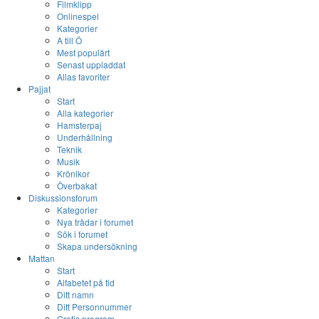
Filmklipp
Onlinespel
Kategorier
A till Ö
Mest populärt
Senast uppladdat
Allas favoriter
Pajjat
Start
Alla kategorier
Hamsterpaj
Underhållning
Teknik
Musik
Krönikor
Överbakat
Diskussionsforum
Kategorier
Nya trådar i forumet
Sök i forumet
Skapa undersökning
Mattan
Start
Alfabetet på tid
Ditt namn
Ditt Personnummer
Gratis program