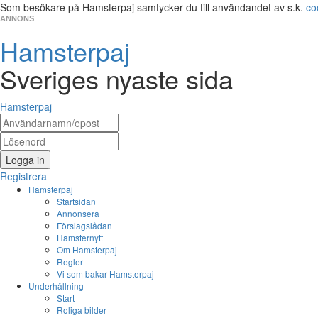
Som besökare på Hamsterpaj samtycker du till användandet av s.k.
co
ANNONS
Hamsterpaj
Sveriges nyaste sida
Hamsterpaj
Logga in
Registrera
Hamsterpaj
Startsidan
Annonsera
Förslagslådan
Hamsternytt
Om Hamsterpaj
Regler
Vi som bakar Hamsterpaj
Underhållning
Start
Roliga bilder