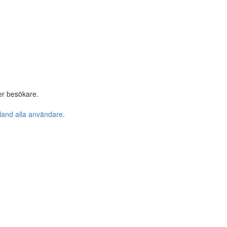
er besökare.
bland alla användare
.