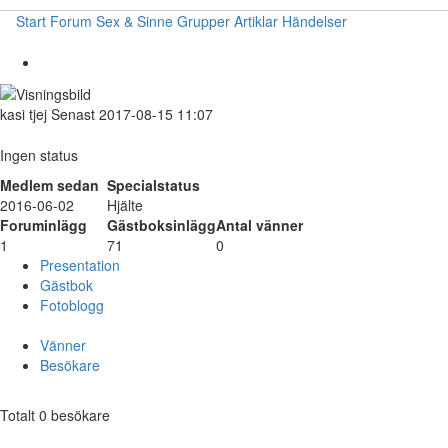
Start
Forum
Sex & Sinne
Grupper
Artiklar
Händelser
kasi
tjej
Senast 2017-08-15 11:07
Ingen status
Medlem sedan
Specialstatus
2016-06-02
Hjälte
Foruminlägg
Gästboksinlägg
Antal vänner
1
71
0
Presentation
Gästbok
Fotoblogg
Vänner
Besökare
Totalt 0 besökare