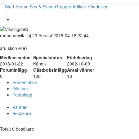
Start
Forum
Sex & Sinne
Grupper
Artiklar
Händelser
redheadovik
tjej
23
Senast 2018-04-18 22:44
äru skön elle?
Medlem sedan
Specialstatus
Födelsedag
2018-01-22
Kändis
2002-10-09
Foruminlägg
Gästboksinlägg
Antal vänner
0
108
18
Presentation
Gästbok
Fotoblogg
Vänner
Besökare
Totalt 0 besökare