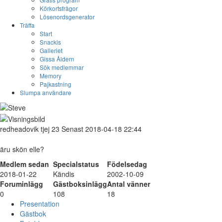
Körkortsfrågor
Lösenordsgenerator
Träffa
Start
Snackis
Galleriet
Gissa Åldern
Sök medlemmar
Memory
Pajkastning
Slumpa användare
redheadovik
tjej
23
Senast 2018-04-18 22:44
äru skön elle?
Medlem sedan
Specialstatus
Födelsedag
2018-01-22
Kändis
2002-10-09
Foruminlägg
Gästboksinlägg
Antal vänner
0
108
18
Presentation
Gästbok