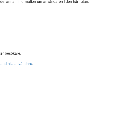
n del annan information om användaren i den här rutan.
ter besökare.
bland alla användare
.