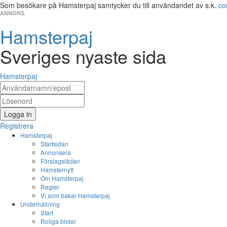
Som besökare på Hamsterpaj samtycker du till användandet av s.k.
co
ANNONS
Hamsterpaj
Sveriges nyaste sida
Hamsterpaj
Logga in
Registrera
Hamsterpaj
Startsidan
Annonsera
Förslagslådan
Hamsternytt
Om Hamsterpaj
Regler
Vi som bakar Hamsterpaj
Underhållning
Start
Roliga bilder