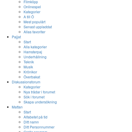
Filmklipp
Onlinespel
Kategorier
A till Ö
Mest populärt
Senast uppladdat
Allas favoriter
Pajjat
Start
Alla kategorier
Hamsterpaj
Underhållning
Teknik
Musik
Krönikor
Överbakat
Diskussionsforum
Kategorier
Nya trådar i forumet
Sök i forumet
Skapa undersökning
Mattan
Start
Alfabetet på tid
Ditt namn
Ditt Personnummer
Gratis program