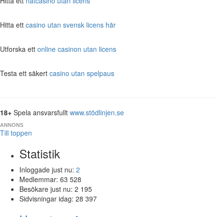
Hitta ett
nätcasino utan licens
Hitta ett
casino utan svensk licens här
Utforska ett
online casinon utan licens
Testa ett säkert
casino utan spelpaus
18+
Spela ansvarsfullt
www.stödlinjen.se
ANNONS
Till toppen
Statistik
Inloggade just nu:
2
Medlemmar:
63 528
Besökare just nu:
2 195
Sidvisningar idag:
28 397