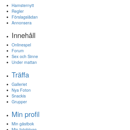
Hamsternytt
Regler
Förslagslådan
Annonsera
Innehåll
Onlinespel
Forum
Sex och Sinne
Under mattan
Träffa
Galleriet
Nya Foton
Snackis
Grupper
Min profil
Min gästbok
Min fotoblogg