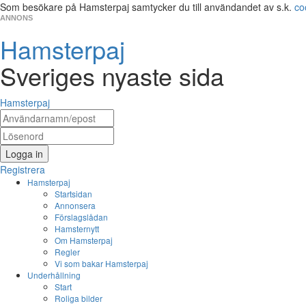
Som besökare på Hamsterpaj samtycker du till användandet av s.k.
co
ANNONS
Hamsterpaj
Sveriges nyaste sida
Hamsterpaj
Logga in
Registrera
Hamsterpaj
Startsidan
Annonsera
Förslagslådan
Hamsternytt
Om Hamsterpaj
Regler
Vi som bakar Hamsterpaj
Underhållning
Start
Roliga bilder