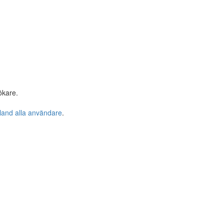
ökare.
bland alla användare
.