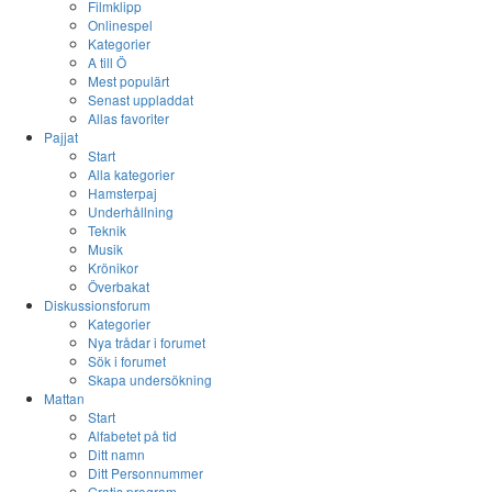
Filmklipp
Onlinespel
Kategorier
A till Ö
Mest populärt
Senast uppladdat
Allas favoriter
Pajjat
Start
Alla kategorier
Hamsterpaj
Underhållning
Teknik
Musik
Krönikor
Överbakat
Diskussionsforum
Kategorier
Nya trådar i forumet
Sök i forumet
Skapa undersökning
Mattan
Start
Alfabetet på tid
Ditt namn
Ditt Personnummer
Gratis program