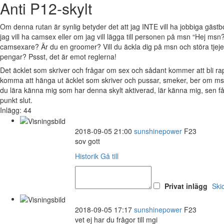
Anti P12-skylt
Om denna rutan är synlig betyder det att jag INTE vill ha jobbiga gäs
jag vill ha camsex eller om jag vill lägga till personen på msn “Hej msn?
camsexare? Är du en groomer? Vill du äckla dig på msn och störa tjejer 
pengar? Pssst, det är emot reglerna!
Det äcklet som skriver och frågar om sex och sådant kommer att bli 
komma att hänga ut äcklet som skriver och pussar, smeker, ber om msn
du lära känna mig som har denna skylt aktiverad, lär känna mig, sen 
punkt slut.
Inlägg: 44
2018-09-05 21:00
sunshinepower
F23
sov gott
Historik
Gå till
Privat inlägg
Ski
2018-09-05 17:17
sunshinepower
F23
vet ej har du frågor till mgi