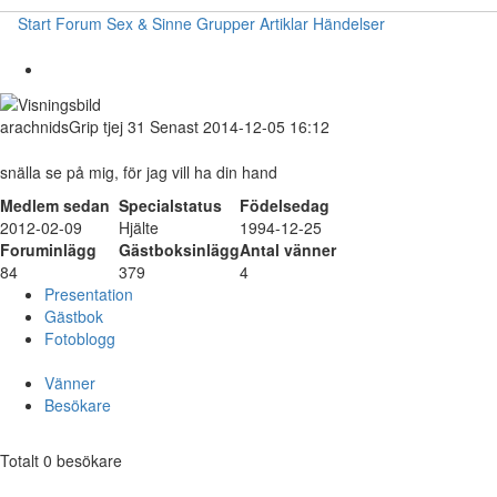
Start
Forum
Sex & Sinne
Grupper
Artiklar
Händelser
arachnidsGrip
tjej
31
Senast 2014-12-05 16:12
snälla se på mig, för jag vill ha din hand
Medlem sedan
Specialstatus
Födelsedag
2012-02-09
Hjälte
1994-12-25
Foruminlägg
Gästboksinlägg
Antal vänner
84
379
4
Presentation
Gästbok
Fotoblogg
Vänner
Besökare
Totalt 0 besökare