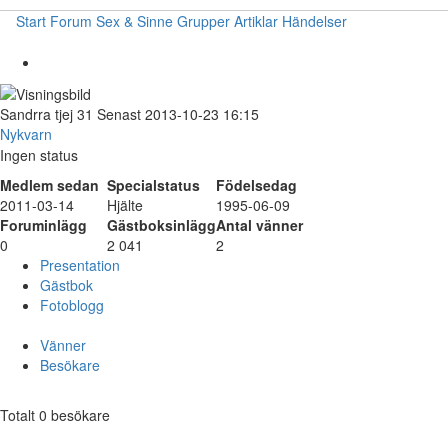
Start
Forum
Sex & Sinne
Grupper
Artiklar
Händelser
Sandrra
tjej
31
Senast 2013-10-23 16:15
Nykvarn
Ingen status
Medlem sedan
Specialstatus
Födelsedag
2011-03-14
Hjälte
1995-06-09
Foruminlägg
Gästboksinlägg
Antal vänner
0
2 041
2
Presentation
Gästbok
Fotoblogg
Vänner
Besökare
Totalt 0 besökare