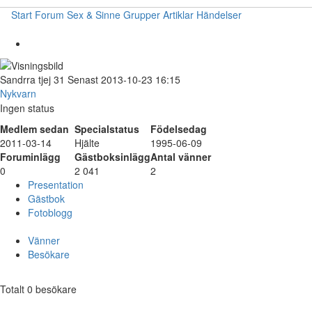
Start
Forum
Sex & Sinne
Grupper
Artiklar
Händelser
Sandrra
tjej
31
Senast 2013-10-23 16:15
Nykvarn
Ingen status
Medlem sedan
Specialstatus
Födelsedag
2011-03-14
Hjälte
1995-06-09
Foruminlägg
Gästboksinlägg
Antal vänner
0
2 041
2
Presentation
Gästbok
Fotoblogg
Vänner
Besökare
Totalt 0 besökare