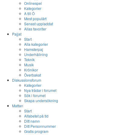
Onlinespel
Kategorier
A till Ö
Mest populärt
Senast uppladdat
Allas favoriter
Pajjat
Start
Alla kategorier
Hamsterpaj
Underhållning
Teknik
Musik
Krönikor
Överbakat
Diskussionsforum
Kategorier
Nya trådar i forumet
Sök i forumet
Skapa undersökning
Mattan
Start
Alfabetet på tid
Ditt namn
Ditt Personnummer
Gratis program