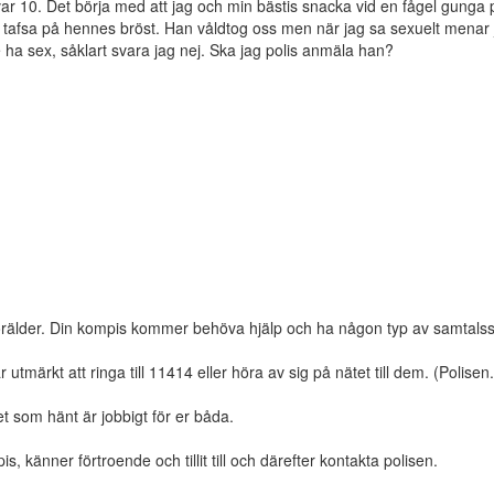
 var 10. Det börja med att jag och min bästis snacka vid en fågel gunga 
tafsa på hennes bröst. Han våldtog oss men när jag sa sexuelt menar ja
e ha sex, såklart svara jag nej. Ska jag polis anmäla han?
 förälder. Din kompis kommer behöva hjälp och ha någon typ av samtals
utmärkt att ringa till 11414 eller höra av sig på nätet till dem. (Polisen
det som hänt är jobbigt för er båda.
, känner förtroende och tillit till och därefter kontakta polisen.