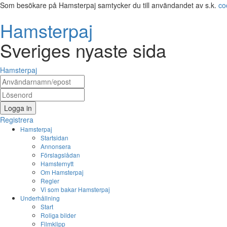
Som besökare på Hamsterpaj samtycker du till användandet av s.k.
co
Hamsterpaj
Sveriges nyaste sida
Hamsterpaj
Logga in
Registrera
Hamsterpaj
Startsidan
Annonsera
Förslagslådan
Hamsternytt
Om Hamsterpaj
Regler
Vi som bakar Hamsterpaj
Underhållning
Start
Roliga bilder
Filmklipp