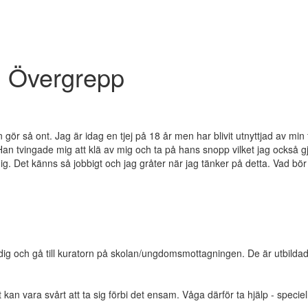
n Övergrepp
gör så ont. Jag är idag en tjej på 18 år men har blivit utnyttjad av min
an tvingade mig att klä av mig och ta på hans snopp vilket jag också g
ig. Det känns så jobbigt och jag gråter när jag tänker på detta. Vad bör
 dig och gå till kuratorn på skolan/ungdomsmottagningen. De är utbildad
et kan vara svårt att ta sig förbi det ensam. Våga därför ta hjälp - speci