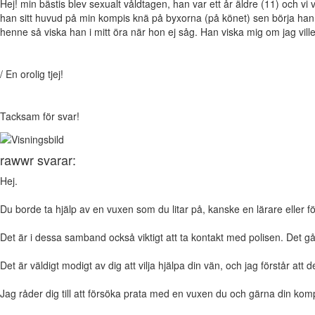
Hej! min bästis blev sexualt våldtagen, han var ett år äldre (11) och vi
han sitt huvud på min kompis knä på byxorna (på könet) sen börja han 
henne så viska han i mitt öra när hon ej såg. Han viska mig om jag vill
/ En orolig tjej!
Tacksam för svar!
rawwr svarar:
Hej.
Du borde ta hjälp av en vuxen som du litar på, kanske en lärare eller
Det är i dessa samband också viktigt att ta kontakt med polisen. Det går 
Det är väldigt modigt av dig att vilja hjälpa din vän, och jag förstår att 
Jag råder dig till att försöka prata med en vuxen du och gärna din kompis