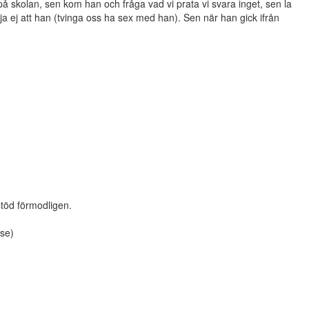
på skolan, sen kom han och fråga vad vi prata vi svara inget, sen la
 ej att han (tvinga oss ha sex med han). Sen när han gick ifrån
stöd förmodligen.
.se)